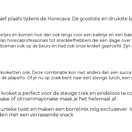
ef plaats tijdens de Horecava. De grootste en drukste be
.
oketjes en komen hoe dan ook langs
voor een balletje en een babb
Van horecaprofessionals tot snackliefhebbers die een dagje ov
Bosman ook op de beurs en had ook onze kroket geproefd. Zijn o
kroketten ook. Deze combinatie kon niet anders dan een succ
r de jalapeño.
Of je nu op zoek bent naar een stevige lunch, e
e kroket is perfect voor de stevige trek en eindeloos te
ise of citroenmayonaise maak je het helemaal af.
 unieke twist en maken een borrelmix nóg exclusiever.
iden met een verrassende snack.