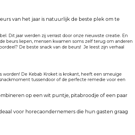
urs van het jaar is natuurlijk de beste plek om te
el. Dit jaar werden zij verrast door onze nieuwste creatie. En
er de beurs liepen, mensen kwamen soms zelf terug om anderen
ordeel? De beste snack van de beurs! Je leest zijn verhaal
es worden!
De Kebab Kroket is k
rokant, heeft een smeuïge
en snackmoment tussendoor of de perfecte remedie voor een
 combineren op een wit puntje, pitabroodje of een paar
 Ideaal voor horecaondernemers die hun gasten graag