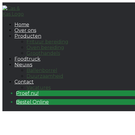
Ga
naar
inhoud
Home
Over ons
Producten
Frituur bereiding
Oven bereiding
Groothandels
Foodtruck
Nieuws
Ballenborrel
Duurzaamheid
Contact
Vacatures
Proef nu!
Bestel Online