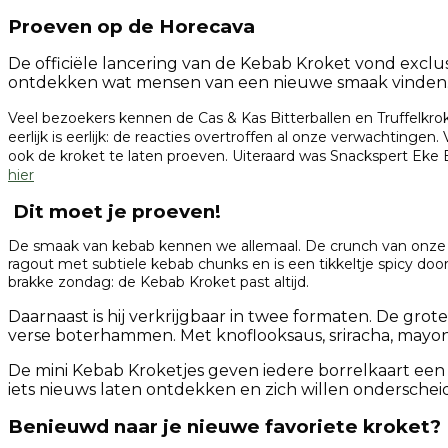
Proeven op de Horecava
De officiële lancering van de Kebab Kroket vond exclusi
ontdekken wat mensen van een nieuwe smaak vinden
Veel bezoekers kennen de Cas & Kas Bitterballen en Truffelkr
eerlijk is eerlijk: de reacties overtroffen al onze verwachtingen.
ook de kroket te laten proeven. Uiteraard was Snackspert Eke 
hier
Dit moet je proeven!
De smaak van kebab kennen we allemaal. De crunch van onze 
ragout met subtiele kebab chunks en is een tikkeltje spicy doo
brakke zondag: de Kebab Kroket past altijd.
Daarnaast is hij verkrijgbaar in twee formaten. De grot
verse boterhammen. Met knoflooksaus, sriracha, mayona
De mini Kebab Kroketjes geven iedere borrelkaart een
iets nieuws laten ontdekken en zich willen ondersche
Benieuwd naar je nieuwe favoriete kroket?